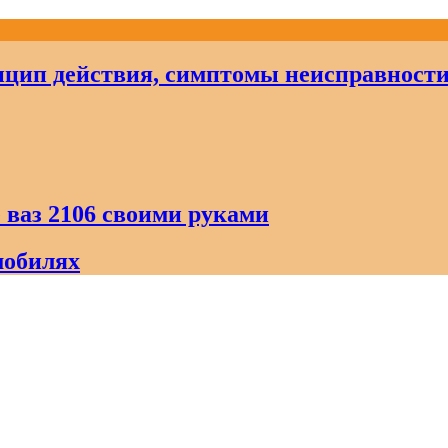
цип действия, симптомы неисправност
 ваз 2106 своими руками
мобилях