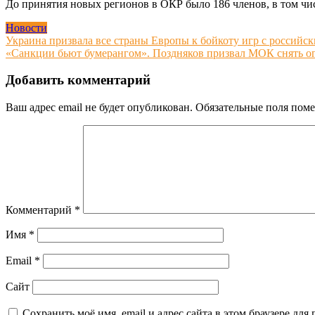
До принятия новых регионов в ОКР было 186 членов, в том чи
Новости
Навигация
Украина призвала все страны Европы к бойкоту игр с российск
«Санкции бьют бумерангом». Поздняков призвал МОК снять огр
по
записям
Добавить комментарий
Ваш адрес email не будет опубликован.
Обязательные поля пом
Комментарий
*
Имя
*
Email
*
Сайт
Сохранить моё имя, email и адрес сайта в этом браузере д