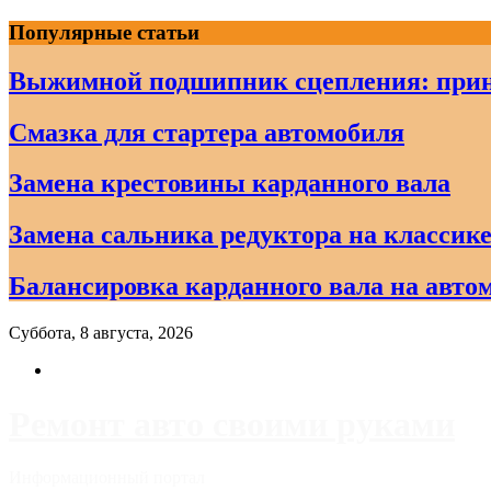
Skip
Популярные статьи
to
content
Выжимной подшипник сцепления: прин
Смазка для стартера автомобиля
Замена крестовины карданного вала
Замена сальника редуктора на классике
Балансировка карданного вала на авто
Суббота, 8 августа, 2026
Ремонт авто своими руками
Информационный портал