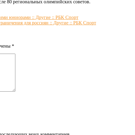
сле 80 региональных олимпийских советов.
ими юниорами :: Другие :: РБК Спорт
аничения для россиян :: Другие :: РБК Спорт
ечены
*
ля последующих моих комментариев.