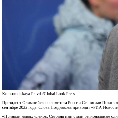
Komsomolskaya Pravda/Global Look Press
Президент Олимпийского комитета России Станислав Поздняко
сентябре 2022 года. Слова Позднякова приводит «РИА Новости
«Приняли новых членов. Сегодня ими стали региональные олим