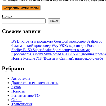
Поиск
Поиск
Свежие записи
BYD готовит к продажам большой кроссовер Sealion 08
Флагманский кроссовер Wey V9X: версия для России
Shelby F-150 Super Snake Sport вернулся в гамму
Кроссоверы Xiaomi SkyNomad N90 и N70: двойная премь
Новые Porsche 718 (Boxster и Cayman): наперекор судьбе
Рубрики
Автостекла
Двигатель и его компоненты
Кузов
Новости
Регламентное ТО
Салон
Трансмиссия