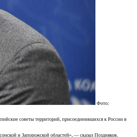
Фото:
мпийские советы территорий, присоединившихся к России в
онской и Запорожской областей», — сказал Поздняков.