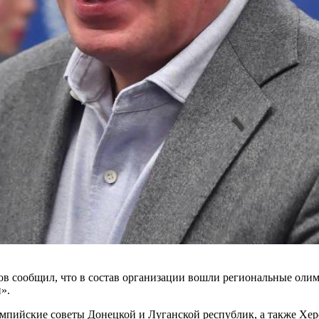
в сообщил, что в состав организации вошли региональные оли
».
пийские советы Донецкой и Луганской республик, а также Херс