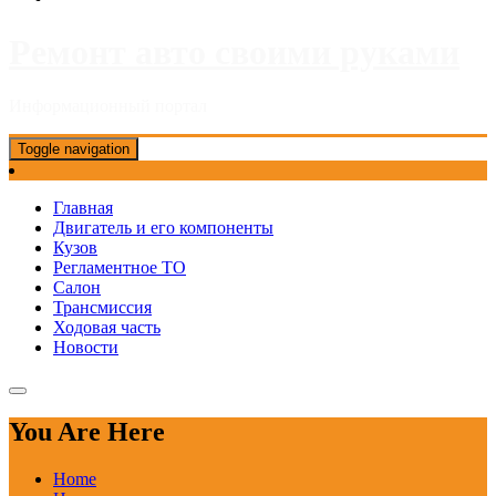
Ремонт авто своими руками
Информационный портал
Toggle navigation
Главная
Двигатель и его компоненты
Кузов
Регламентное ТО
Салон
Трансмиссия
Ходовая часть
Новости
You Are Here
Home