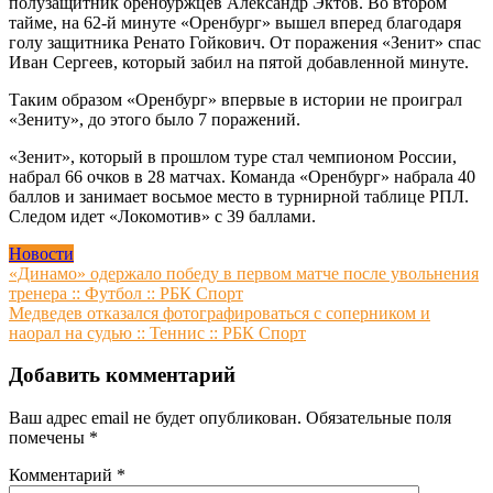
полузащитник оренбуржцев Александр Эктов. Во втором
тайме, на 62-й минуте «Оренбург» вышел вперед благодаря
голу защитника Ренато Гойкович. От поражения «Зенит» спас
Иван Сергеев, который забил на пятой добавленной минуте.
Таким образом «Оренбург» впервые в истории не проиграл
«Зениту», до этого было 7 поражений.
«Зенит», который в прошлом туре стал чемпионом России,
набрал 66 очков в 28 матчах. Команда «Оренбург» набрала 40
баллов и занимает восьмое место в турнирной таблице РПЛ.
Следом идет «Локомотив» с 39 баллами.
Новости
Навигация
«Динамо» одержало победу в первом матче после увольнения
тренера :: Футбол :: РБК Спорт
по
Медведев отказался фотографироваться с соперником и
записям
наорал на судью :: Теннис :: РБК Спорт
Добавить комментарий
Ваш адрес email не будет опубликован.
Обязательные поля
помечены
*
Комментарий
*