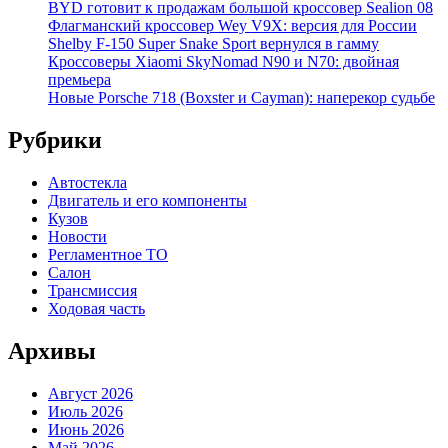
BYD готовит к продажам большой кроссовер Sealion 08
Флагманский кроссовер Wey V9X: версия для России
Shelby F-150 Super Snake Sport вернулся в гамму
Кроссоверы Xiaomi SkyNomad N90 и N70: двойная
премьера
Новые Porsche 718 (Boxster и Cayman): наперекор судьбе
Рубрики
Автостекла
Двигатель и его компоненты
Кузов
Новости
Регламентное ТО
Салон
Трансмиссия
Ходовая часть
Архивы
Август 2026
Июль 2026
Июнь 2026
Май 2026