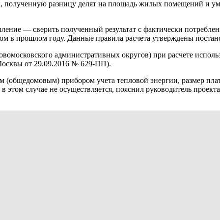
х, полученную разницу делят на площадь жилых помещений и 
пление — сверить полученный результат с фактически потребленн
дом в прошлом году. Данные правила расчета утверждены постанов
вомосковского административных округов) при расчете использ
Москвы от 29.09.2016 № 629-ПП).
м (общедомовым) прибором учета тепловой энергии, размер пла
в этом случае не осуществляется, пояснил руководитель проект