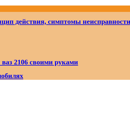
цип действия, симптомы неисправност
 ваз 2106 своими руками
мобилях