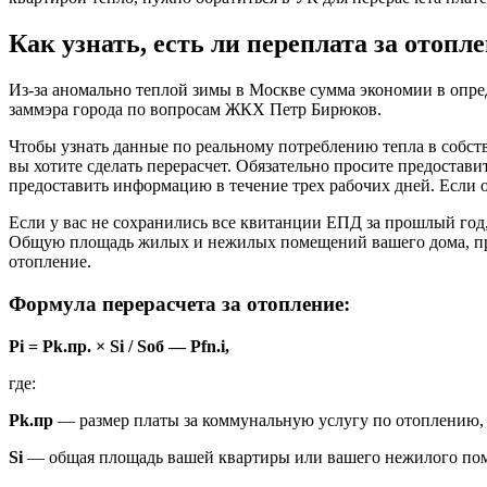
Как узнать, есть ли переплата за отопл
Из-за аномально теплой зимы в Москве сумма экономии в опред
заммэра города по вопросам ЖКХ Петр Бирюков.
Чтобы узнать данные по реальному потреблению тепла в собст
вы хотите сделать перерасчет. Обязательно просите предоста
предоставить информацию в течение трех рабочих дней. Если 
Если у вас не сохранились все квитанции ЕПД за прошлый год
Общую площадь жилых и нежилых помещений вашего дома, прин
отопление.
Формула перерасчета за отопление:
Pi = Pk.пр. × Si / Sоб — Pfn.i,
где:
Pk.пр
— размер платы за коммунальную услугу по отоплению, 
Si
— общая площадь вашей квартиры или вашего нежилого пом