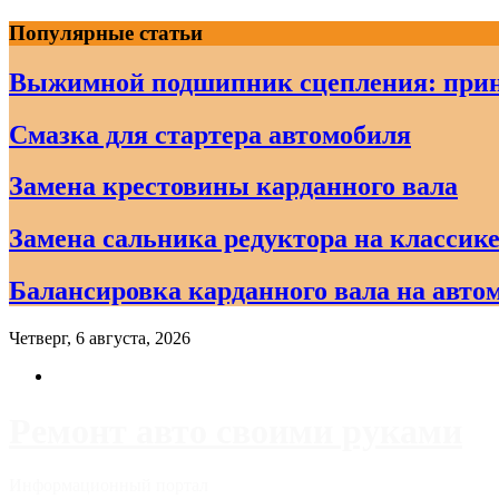
Skip
Популярные статьи
to
content
Выжимной подшипник сцепления: прин
Смазка для стартера автомобиля
Замена крестовины карданного вала
Замена сальника редуктора на классике
Балансировка карданного вала на авто
Четверг, 6 августа, 2026
Ремонт авто своими руками
Информационный портал