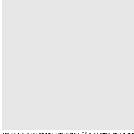
квартирой тепло, нужно обратиться в УК для перерасчета пла