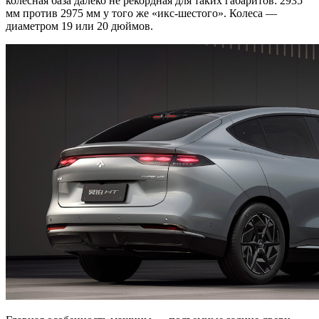
колесная база далеко не рекордная для таких габаритов: 2935
мм против 2975 мм у того же «икс-шестого». Колеса —
диаметром 19 или 20 дюймов.