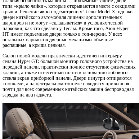
Главная особенность машины — подъемные задние двери
типа «крыло чайки», которые открываются вместе с секциями
крыши. Решение явно подсмотрено у Теслы Model X, однако
двери китайского автомобиля лишены дополнительных
шарниров и не могут «складываться» в условиях тесной
парковки, как это сделано у Теслы. Кроме того, Aion Hyper
HT имеет подъемные двери только в топ-версии. У всех
остальных вариантов дверные механизмы обычные
распашные, а крыша цельная.
Салон новой модели практически идентичен интерьеру
седана Hyper GT: большой монитор головного устройства на
передней панели, практически полное отсутствие физических
клавиш, а также отнесенный почти к основанию лобового
стекла экран приборной панели. Двери изнутри отпираются
кнопками, а на центральном тоннеле находится привычная
почти для всех современных китайских машин беспроводная
зарядка на два гаджета.