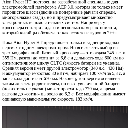
Aion Hyper HT построен на разработанной специально для
электромобилей платформе AEP 3.0, которая не только имеет
породистое шасси (двойные поперечные рычаги спереди,
многорычажка сзади), но и предусматривает множество
электронных вспомогательных систем. Например, у
кроссовера есть три лидара и несколько камер автопилота,
который китайцы обозначают как ассистент «уровня 2++».
Пока Aion Hyper HT представлен только в заднеприводных
версиях с одним электромотором. Но все же есть выбор из
трех модификаций. Базовый кроссовер — это отдача 245 л.с. и
355 Нм, разгон до «сотни» за 6,8 с и дальность хода 600 км по
оптимистичному циклу CLTC (емкость батареи не указана).
Средняя версия имеет другой электромотор (340 л.с., 430 Нм)
и аккумулятор емкостью 80 кВт·ч, набирает 100 км/ч за 5,8 с, а
запас хода достигает 670 км. Наконец, топ-версия оснащена
таким же электродвигателем, но из-за увеличенной батареи
(показатель не указан) может проехать до 770 км, а время
разгона до «сотни» выросло до 6,2 с. Все модификации имеют
одинаковую максимальную скорость 183 км/ч.