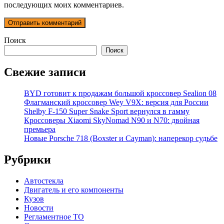
последующих моих комментариев.
Поиск
Поиск
Свежие записи
BYD готовит к продажам большой кроссовер Sealion 08
Флагманский кроссовер Wey V9X: версия для России
Shelby F-150 Super Snake Sport вернулся в гамму
Кроссоверы Xiaomi SkyNomad N90 и N70: двойная
премьера
Новые Porsche 718 (Boxster и Cayman): наперекор судьбе
Рубрики
Автостекла
Двигатель и его компоненты
Кузов
Новости
Регламентное ТО