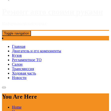
Ремонт авто своими руками
Информационный портал
Toggle navigation
Главная
Двигатель и его компоненты
Кузов
Регламентное ТО
Салон
Трансмиссия
Ходовая часть
Новости
You Are Here
Home