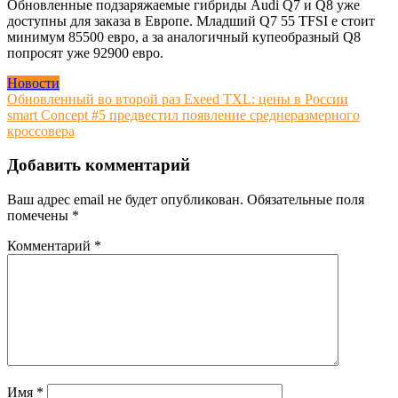
Обновленные подзаряжаемые гибриды Audi Q7 и Q8 уже
доступны для заказа в Европе. Младший Q7 55 TFSI e стоит
минимум 85500 евро, а за аналогичный купеобразный Q8
попросят уже 92900 евро.
Новости
Навигация
Обновленный во второй раз Exeed TXL: цены в России
smart Concept #5 предвестил появление среднеразмерного
по
кроссовера
записям
Добавить комментарий
Ваш адрес email не будет опубликован.
Обязательные поля
помечены
*
Комментарий
*
Имя
*