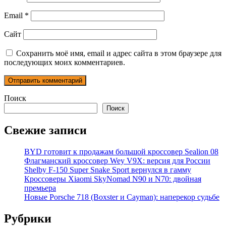
Email
*
Сайт
Сохранить моё имя, email и адрес сайта в этом браузере для
последующих моих комментариев.
Поиск
Поиск
Свежие записи
BYD готовит к продажам большой кроссовер Sealion 08
Флагманский кроссовер Wey V9X: версия для России
Shelby F-150 Super Snake Sport вернулся в гамму
Кроссоверы Xiaomi SkyNomad N90 и N70: двойная
премьера
Новые Porsche 718 (Boxster и Cayman): наперекор судьбе
Рубрики