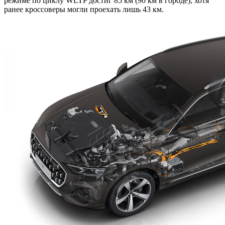
режиме по циклу WLTP достиг 85 км (90 км в городе), хотя
ранее кроссоверы могли проехать лишь 43 км.