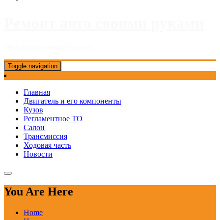
Ремонт авто своими руками
Информационный портал
Toggle navigation
Главная
Двигатель и его компоненты
Кузов
Регламентное ТО
Салон
Трансмиссия
Ходовая часть
Новости
You Are Here
Home