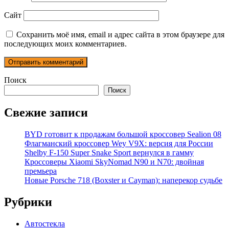
Сайт
Сохранить моё имя, email и адрес сайта в этом браузере для
последующих моих комментариев.
Поиск
Поиск
Свежие записи
BYD готовит к продажам большой кроссовер Sealion 08
Флагманский кроссовер Wey V9X: версия для России
Shelby F-150 Super Snake Sport вернулся в гамму
Кроссоверы Xiaomi SkyNomad N90 и N70: двойная
премьера
Новые Porsche 718 (Boxster и Cayman): наперекор судьбе
Рубрики
Автостекла