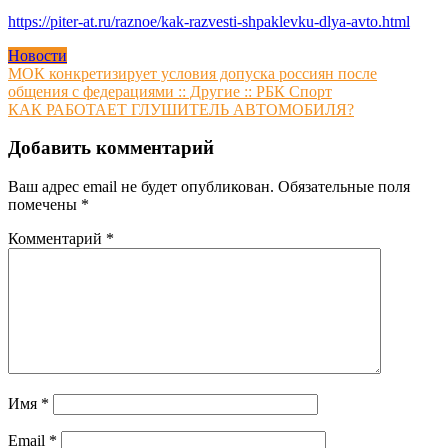
https://piter-at.ru/raznoe/kak-razvesti-shpaklevku-dlya-avto.html
Новости
Навигация
МОК конкретизирует условия допуска россиян после
общения с федерациями :: Другие :: РБК Спорт
по
КАК РАБОТАЕТ ГЛУШИТЕЛЬ АВТОМОБИЛЯ?
записям
Добавить комментарий
Ваш адрес email не будет опубликован.
Обязательные поля
помечены
*
Комментарий
*
Имя
*
Email
*