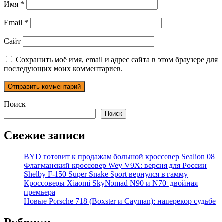
Имя
*
Email
*
Сайт
Сохранить моё имя, email и адрес сайта в этом браузере для
последующих моих комментариев.
Поиск
Поиск
Свежие записи
BYD готовит к продажам большой кроссовер Sealion 08
Флагманский кроссовер Wey V9X: версия для России
Shelby F-150 Super Snake Sport вернулся в гамму
Кроссоверы Xiaomi SkyNomad N90 и N70: двойная
премьера
Новые Porsche 718 (Boxster и Cayman): наперекор судьбе
Рубрики