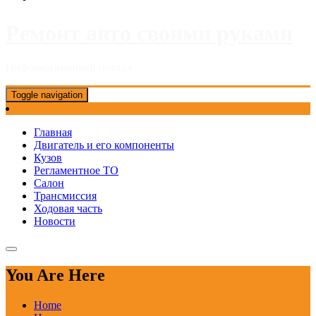
Ремонт авто своими руками
Информационный портал
Toggle navigation
Главная
Двигатель и его компоненты
Кузов
Регламентное ТО
Салон
Трансмиссия
Ходовая часть
Новости
You Are Here
Home