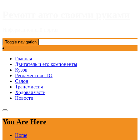
Ремонт авто своими руками
Информационный портал
Toggle navigation
Главная
Двигатель и его компоненты
Кузов
Регламентное ТО
Салон
Трансмиссия
Ходовая часть
Новости
You Are Here
Home