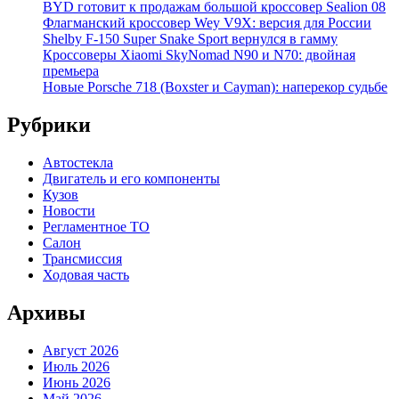
BYD готовит к продажам большой кроссовер Sealion 08
Флагманский кроссовер Wey V9X: версия для России
Shelby F-150 Super Snake Sport вернулся в гамму
Кроссоверы Xiaomi SkyNomad N90 и N70: двойная
премьера
Новые Porsche 718 (Boxster и Cayman): наперекор судьбе
Рубрики
Автостекла
Двигатель и его компоненты
Кузов
Новости
Регламентное ТО
Салон
Трансмиссия
Ходовая часть
Архивы
Август 2026
Июль 2026
Июнь 2026
Май 2026