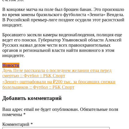
В концовке матча на поле был брошен банан. Это произошло
во время замены бразильского футболиста «Зенита» Вендела.
В Российской премьер-лиге позднее осудили этот расистский
инцидент.
Бросавшего засекли камеры видеонаблюдения, полиция еще
ведет его поиски. Губернатор Ульяновской области Алексей
Русских назвал делом чести всех правоохранительных
органов и региональной власти найти виновного в этом
инциденте.
Новости
Навигация
Дочь Пеле рассказала о последнем желании отца перед
смертью :: Футбол :: РБК Спорт
по
«Зенит» оштрафовали на ₽200 тыс. за бросавших снежки
записям
болельщиков :: Футбол :: РБК Спорт
Добавить комментарий
Ваш адрес email не будет опубликован.
Обязательные поля
помечены
*
Комментарий
*