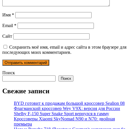
Имя
*
Email
*
Сайт
Сохранить моё имя, email и адрес сайта в этом браузере для
последующих моих комментариев.
Поиск
Поиск
Свежие записи
BYD готовит к продажам большой кроссовер Sealion 08
Флагманский кроссовер Wey V9X: версия для России
Shelby F-150 Super Snake Sport вернулся в гамму
Кроссоверы Xiaomi SkyNomad N90 и N70: двойная
премьера