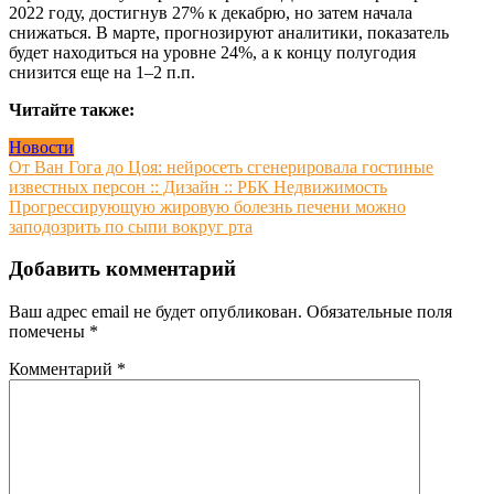
2022 году, достигнув 27% к декабрю, но затем начала
снижаться. В марте, прогнозируют аналитики, показатель
будет находиться на уровне 24%, а к концу полугодия
снизится еще на 1–2 п.п.
Читайте также:
Новости
Навигация
От Ван Гога до Цоя: нейросеть сгенерировала гостиные
известных персон :: Дизайн :: РБК Недвижимость
по
Прогрессирующую жировую болезнь печени можно
записям
заподозрить по сыпи вокруг рта
Добавить комментарий
Ваш адрес email не будет опубликован.
Обязательные поля
помечены
*
Комментарий
*