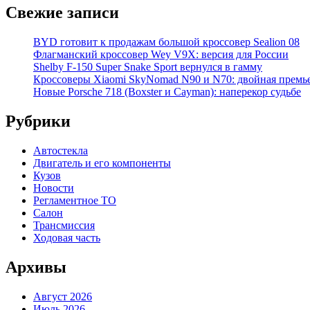
Свежие записи
BYD готовит к продажам большой кроссовер Sealion 08
Флагманский кроссовер Wey V9X: версия для России
Shelby F-150 Super Snake Sport вернулся в гамму
Кроссоверы Xiaomi SkyNomad N90 и N70: двойная премь
Новые Porsche 718 (Boxster и Cayman): наперекор судьбе
Рубрики
Автостекла
Двигатель и его компоненты
Кузов
Новости
Регламентное ТО
Салон
Трансмиссия
Ходовая часть
Архивы
Август 2026
Июль 2026