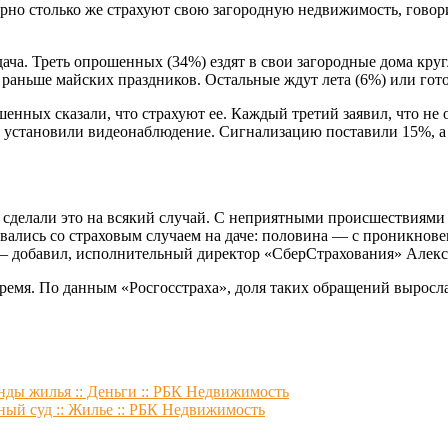
ерно столько же страхуют свою загородную недвижимость, гово
ача. Треть опрошенных (34%) ездят в свои загородные дома круг
не раньше майских праздников. Остальные ждут лета (6%) или гот
нных сказали, что страхуют ее. Каждый третий заявил, что не о
 установили видеонаблюдение. Сигнализацию поставили 15%, а 9%
то сделали это на всякий случай. С неприятными происшествиями
кивались со страховым случаем на даче: половина — с проникн
— добавил, исполнительный директор «СберСтрахования» Алекс
 время. По данным «Росгосстраха», доля таких обращений вырос
нды жилья :: Деньги :: РБК Недвижимость
ный суд :: Жилье :: РБК Недвижимость