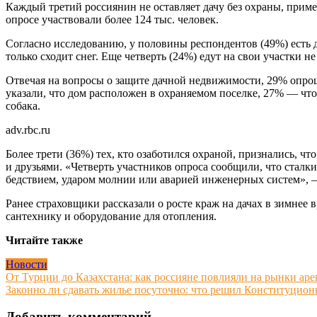
Каждый третий россиянин не оставляет дачу без охраны, прим
опросе участвовали более 124 тыс. человек.
Согласно исследованию, у половины респондентов (49%) есть д
только сходит снег. Еще четверть (24%) едут на свои участки 
Отвечая на вопросы о защите дачной недвижимости, 29% опроше
указали, что дом расположен в охраняемом поселке, 27% — что
собака.
adv.rbc.ru
Более трети (36%) тех, кто озаботился охраной, признались, ч
и друзьями. «Четверть участников опроса сообщили, что стал
бедствием, ударом молнии или аварией инженерных систем», 
Ранее страховщики рассказали о росте краж на дачах в зимнее
сантехнику и оборудование для отопления.
Читайте также
Новости
Навигация
От Турции до Казахстана: как россияне повлияли на рынки аре
Законно ли сдавать жилье посуточно: что решил Конституцион
по
Добавить комментарий