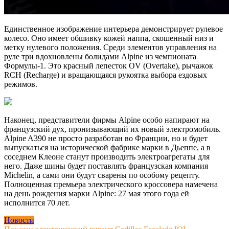
Единственное изображение интерьера демонстрирует рулевое
колесо. Оно имеет обшивку кожей наппа, скошенный низ и
метку нулевого положения. Среди элементов управления на
руле три вдохновлены болидами Alpine из чемпионата
Формулы-1. Это красный лепесток OV (Overtake), рычажок
RCH (Recharge) и вращающаяся рукоятка выбора ездовых
режимов.
Наконец, представители фирмы Alpine особо напирают на
французский дух, пронизывающий их новый электромобиль.
Alpine A390 не просто разработан во Франции, но и будет
выпускаться на исторической фабрике марки в Дьеппе, а в
соседнем Клеоне станут производить электроагрегаты для
него. Даже шины будет поставлять французская компания
Michelin, а сами они будут сварены по особому рецепту.
Полноценная премьера электрического кроссовера намечена
на день рождения марки Alpine: 27 мая этого года ей
исполнится 70 лет.
Новости