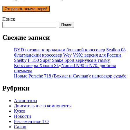
Поиск
Поиск
Свежие записи
BYD готовит к продажам большой кроссовер Sealion 08
Флагманский кроссовер Wey V9X: версия для России
Shelby F-150 Super Snake Sport вернулся в гамму
Кроссоверы Xiaomi SkyNomad N90 и N70: двойная
премьера
Новые Porsche 718 (Boxster и Cayman): наперекор судьбе
Рубрики
Автостекла
Двигатель и его компоненты
Кузов
Новости
Регламентное ТО
Салон