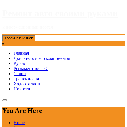
Ремонт авто своими руками
Информационный портал
Toggle navigation
Главная
Двигатель и его компоненты
Кузов
Регламентное ТО
Салон
Трансмиссия
Ходовая часть
Новости
You Are Here
Home