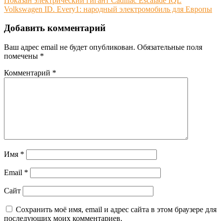
Навигация
Показан электрический гигант Cadillac Escalade IQL
Volkswagen ID. Every1: народный электромобиль для Европы
по
записям
Добавить комментарий
Ваш адрес email не будет опубликован.
Обязательные поля
помечены
*
Комментарий
*
Имя
*
Email
*
Сайт
Сохранить моё имя, email и адрес сайта в этом браузере для
последующих моих комментариев.