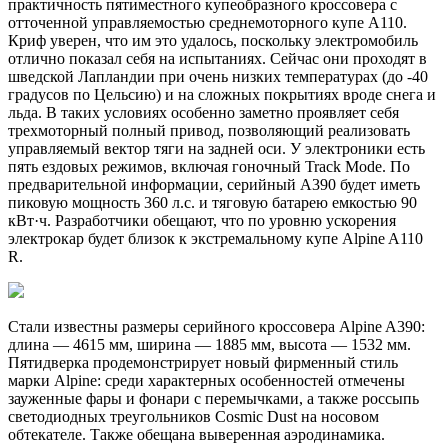
практичность пятиместного купеобразного кроссовера с
отточенной управляемостью среднемоторного купе A110.
Криф уверен, что им это удалось, поскольку электромобиль
отлично показал себя на испытаниях. Сейчас они проходят в
шведской Лапландии при очень низких температурах (до -40
градусов по Цельсию) и на сложных покрытиях вроде снега и
льда. В таких условиях особенно заметно проявляет себя
трехмоторный полный привод, позволяющий реализовать
управляемый вектор тяги на задней оси. У электроники есть
пять ездовых режимов, включая гоночный Track Mode. По
предварительной информации, серийный A390 будет иметь
пиковую мощность 360 л.с. и тяговую батарею емкостью 90
кВт·ч. Разработчики обещают, что по уровню ускорения
электрокар будет близок к экстремальному купе Alpine A110
R.
Стали известны размеры серийного кроссовера Alpine A390:
длина — 4615 мм, ширина — 1885 мм, высота — 1532 мм.
Пятидверка продемонстрирует новый фирменный стиль
марки Alpine: среди характерных особенностей отмечены
зауженные фары и фонари с перемычками, а также россыпь
светодиодных треугольников Cosmic Dust на носовом
обтекателе. Также обещана выверенная аэродинамика.