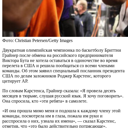
Фото: Christian Petersen/Getty Images
Двукратная олимпийская чемпионка по баскетболу Бриттни
Грайнер после обмена на российского предпринимателя
Виктора Бута не хотела оставаться в одиночестве во время
перелета в США и решила пообщаться со всеми членами
команды. Об этом заявил специальный посланник президента
США по делам заложников Роджер Карстенс, которого
цитирует AP.
По словам Карстенса, Грайнер сказала: «Я провела десять
месяцев в тюрьме, слушая русский язык. Я хочу поговорить».
Она спросила, кто «эти ребята» в самолете.
«И она прошла мимо меня и подошла к каждому члену этой
команды, посмотрела им в глаза, пожала им руки и
расспросила о них, узнала их имена», — сказал Карстенс,
отметив, что «это было действительно потрясающе».