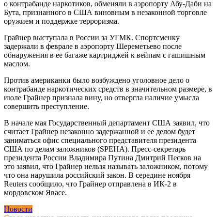
о контрабанде наркотиков, обменяли в аэропорту Абу-Даби на
Бута, признанного в США виновным в незаконной торговле
оружием и поддержке терроризма.
Грайнер выступала в России за УГМК. Спортсменку
задержали в феврале в аэропорту Шереметьево после
обнаружения в ее багаже картриджей к вейпам с гашишным
маслом.
Против американки было возбуждено уголовное дело о
контрабанде наркотических средств в значительном размере, в
июле Грайнер признала вину, но отвергла наличие умысла
совершить преступление.
В начале мая Государственный департамент США заявил, что
считает Грайнер незаконно задержанной и ее делом будет
заниматься офис специального представителя президента
США по делам заложников (SPEHA). Пресс-секретарь
президента России Владимира Путина Дмитрий Песков на
это заявил, что Грайнер нельзя называть заложником, потому
что она нарушила российский закон. В середине ноября
Reuters сообщило, что Грайнер отправлена в ИК-2 в
мордовском Явасе.
Новости