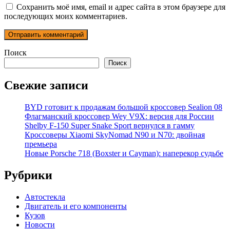
Сохранить моё имя, email и адрес сайта в этом браузере для
последующих моих комментариев.
Поиск
Поиск
Свежие записи
BYD готовит к продажам большой кроссовер Sealion 08
Флагманский кроссовер Wey V9X: версия для России
Shelby F-150 Super Snake Sport вернулся в гамму
Кроссоверы Xiaomi SkyNomad N90 и N70: двойная
премьера
Новые Porsche 718 (Boxster и Cayman): наперекор судьбе
Рубрики
Автостекла
Двигатель и его компоненты
Кузов
Новости