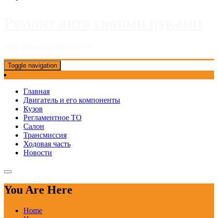
Ремонт авто своими руками
Информационный портал
Toggle navigation
Главная
Двигатель и его компоненты
Кузов
Регламентное ТО
Салон
Трансмиссия
Ходовая часть
Новости
You Are Here
Home