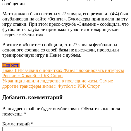
сообщении.
Матч должен был состояться 27 января, его результат (4:4) был
опубликован на сайте «Зенита». Букмекеры принимали на эту
игру ставки. При этом пресс-служба «Знамени» сообщила, что
футболисты клуба не принимали участия в товарищеской
встрече с «Зенитом».
В итоге в «Зените» сообщили, что 27 января футболисты
основного состава со своей базы не выезжали, проводили
тренировочную игру в Пензе с дублем.
Новости
Навигация
Глава IIHF заявил о попытках Фазеля лоббировать интересы
России :: Хоккей :: РБК Спорт
по
Украинца лишили лидерства в последние часы. Cамые
записям
дорогие трансферы зимы :: Футбол :: РБК Спорт
Добавить комментарий
Ваш адрес email не будет опубликован.
Обязательные поля
помечены
*
Комментарий
*