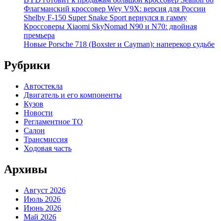
Флагманский кроссовер Wey V9X: версия для России
Shelby F-150 Super Snake Sport вернулся в гамму
Кроссоверы Xiaomi SkyNomad N90 и N70: двойная
премьера
Новые Porsche 718 (Boxster и Cayman): наперекор судьбе
Рубрики
Автостекла
Двигатель и его компоненты
Кузов
Новости
Регламентное ТО
Салон
Трансмиссия
Ходовая часть
Архивы
Август 2026
Июль 2026
Июнь 2026
Май 2026