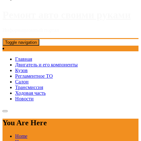
Ремонт авто своими руками
Информационный портал
Toggle navigation
Главная
Двигатель и его компоненты
Кузов
Регламентное ТО
Салон
Трансмиссия
Ходовая часть
Новости
You Are Here
Home