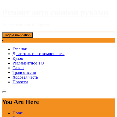
Ремонт авто своими руками
Информационный портал
Toggle navigation
Главная
Двигатель и его компоненты
Кузов
Регламентное ТО
Салон
Трансмиссия
Ходовая часть
Новости
You Are Here
Home