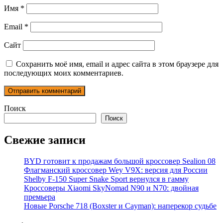
Имя
*
Email
*
Сайт
Сохранить моё имя, email и адрес сайта в этом браузере для
последующих моих комментариев.
Поиск
Поиск
Свежие записи
BYD готовит к продажам большой кроссовер Sealion 08
Флагманский кроссовер Wey V9X: версия для России
Shelby F-150 Super Snake Sport вернулся в гамму
Кроссоверы Xiaomi SkyNomad N90 и N70: двойная
премьера
Новые Porsche 718 (Boxster и Cayman): наперекор судьбе