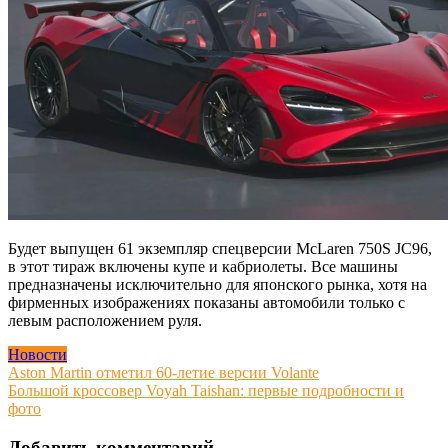
Будет выпущен 61 экземпляр спецверсии McLaren 750S JC96,
в этот тираж включены купе и кабриолеты. Все машины
предназначены исключительно для японского рынка, хотя на
фирменных изображениях показаны автомобили только с
левым расположением руля.
Новости
Навигация
Aston Martin отметил 60-летие версии Volante
Большой кроссовер Voyah Taishan: первые подробности и
по
фото
записям
Добавить комментарий