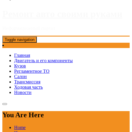
Ремонт авто своими руками
Информационный портал
Toggle navigation
Главная
Двигатель и его компоненты
Кузов
Регламентное ТО
Салон
Трансмиссия
Ходовая часть
Новости
You Are Here
Home