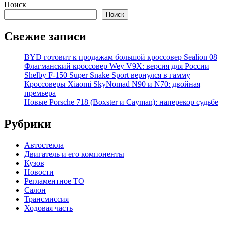
Поиск
Поиск
Свежие записи
BYD готовит к продажам большой кроссовер Sealion 08
Флагманский кроссовер Wey V9X: версия для России
Shelby F-150 Super Snake Sport вернулся в гамму
Кроссоверы Xiaomi SkyNomad N90 и N70: двойная
премьера
Новые Porsche 718 (Boxster и Cayman): наперекор судьбе
Рубрики
Автостекла
Двигатель и его компоненты
Кузов
Новости
Регламентное ТО
Салон
Трансмиссия
Ходовая часть