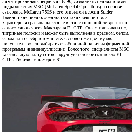
лимитированная спецверсия JC96, созданная специалистами
подразделения MSO (McLaren Special Operations) на основе
суперкара McLaren 750S и его открытой версии Spider.
Главной внешней особенностью таких машин стала
характерная графика на кузове в стиле гоночной ливреи того
самого «японского» Макларена F1 GTR. Она стилизована под
тигриные полоски и может быть выполнена в красном, белом,
сером или серебристом цвете. Основой же цвет кузова
покупатель волен выбирать из обширной палитры фирменной
программы индивидуализации. Более того, специалисты MSO
за отдельную плату готовы вручную повторить ливрею F1
GTR с бортовым номером 61.