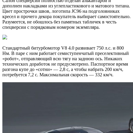
Салон спецверсии полностью отделан алькантарой и
дополнен накладками из углепластикового и матового титана.
Цвет прострочки швов, логотипа JC96 на подголовниках
кресел и прочего декора покупатель выбирает самостоятельно.
Разумеется, не обошлось без памятных табличек в честь
спецверсии с порядковым номером экземпляра.
Стандартный битурбомотор V8 4.0 развивает 750 л.с. и 800
Нм. В паре с ним работает семиступенчатый преселективный
«робот», отправляющий всю тягу на заднюю ось. Никаких
технических доработок не предусмотрено. Паспортное время
разгона купе до «сотни» — 2,8 с, а чтобы набрать 200 км/ч,
потребуется 7,2 с. Максимальная скорость — 332 км/ч.