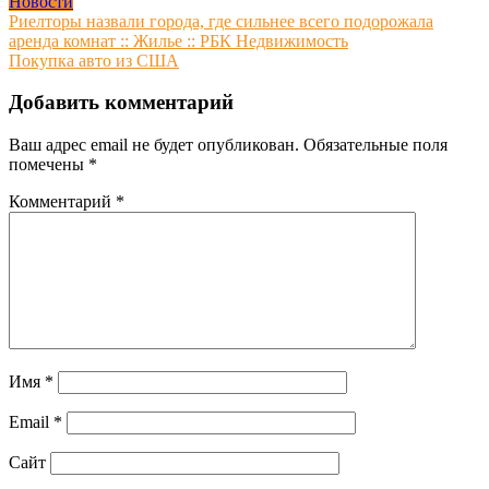
Новости
Навигация
Риелторы назвали города, где сильнее всего подорожала
аренда комнат :: Жилье :: РБК Недвижимость
по
Покупка авто из США
записям
Добавить комментарий
Ваш адрес email не будет опубликован.
Обязательные поля
помечены
*
Комментарий
*
Имя
*
Email
*
Сайт