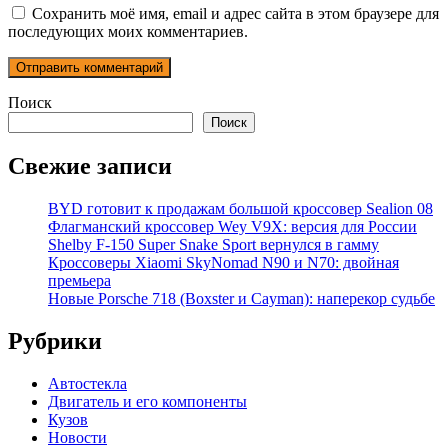
Сохранить моё имя, email и адрес сайта в этом браузере для
последующих моих комментариев.
Поиск
Поиск
Свежие записи
BYD готовит к продажам большой кроссовер Sealion 08
Флагманский кроссовер Wey V9X: версия для России
Shelby F-150 Super Snake Sport вернулся в гамму
Кроссоверы Xiaomi SkyNomad N90 и N70: двойная
премьера
Новые Porsche 718 (Boxster и Cayman): наперекор судьбе
Рубрики
Автостекла
Двигатель и его компоненты
Кузов
Новости