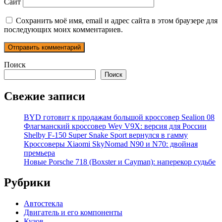
Сайт
Сохранить моё имя, email и адрес сайта в этом браузере для
последующих моих комментариев.
Поиск
Поиск
Свежие записи
BYD готовит к продажам большой кроссовер Sealion 08
Флагманский кроссовер Wey V9X: версия для России
Shelby F-150 Super Snake Sport вернулся в гамму
Кроссоверы Xiaomi SkyNomad N90 и N70: двойная
премьера
Новые Porsche 718 (Boxster и Cayman): наперекор судьбе
Рубрики
Автостекла
Двигатель и его компоненты
Кузов