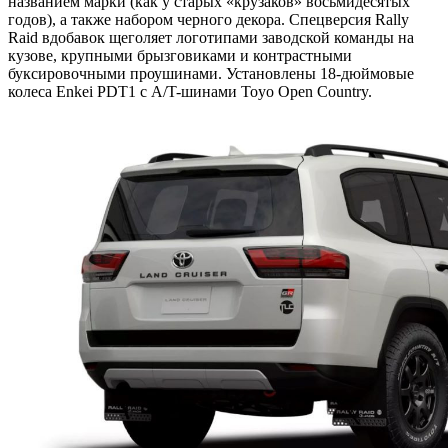
названием марки (как у старых «крузаков» восьмидесятых
годов), а также набором черного декора. Спецверсия Rally
Raid вдобавок щеголяет логотипами заводской команды на
кузове, крупными брызговиками и контрастными
буксировочными проушинами. Установлены 18-дюймовые
колеса Enkei PDT1 с A/T-шинами Toyo Open Country.