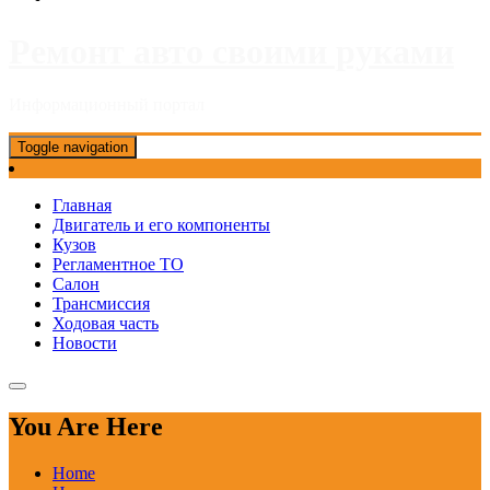
Ремонт авто своими руками
Информационный портал
Toggle navigation
Главная
Двигатель и его компоненты
Кузов
Регламентное ТО
Салон
Трансмиссия
Ходовая часть
Новости
You Are Here
Home