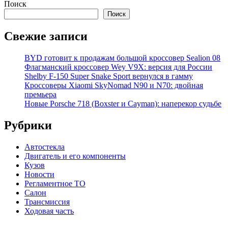
Поиск
Поиск
Свежие записи
BYD готовит к продажам большой кроссовер Sealion 08
Флагманский кроссовер Wey V9X: версия для России
Shelby F-150 Super Snake Sport вернулся в гамму
Кроссоверы Xiaomi SkyNomad N90 и N70: двойная
премьера
Новые Porsche 718 (Boxster и Cayman): наперекор судьбе
Рубрики
Автостекла
Двигатель и его компоненты
Кузов
Новости
Регламентное ТО
Салон
Трансмиссия
Ходовая часть