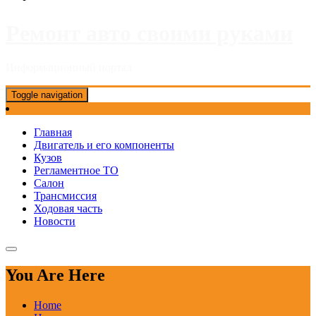
Ремонт авто своими руками
Информационный портал
Toggle navigation
Главная
Двигатель и его компоненты
Кузов
Регламентное ТО
Салон
Трансмиссия
Ходовая часть
Новости
You Are Here
Home