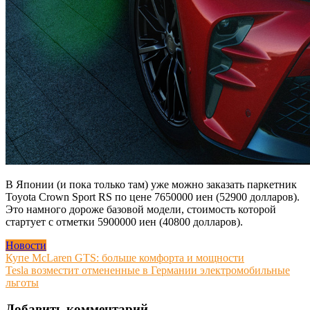
В Японии (и пока только там) уже можно заказать паркетник
Toyota Crown Sport RS по цене 7650000 иен (52900 долларов).
Это намного дороже базовой модели, стоимость которой
стартует с отметки 5900000 иен (40800 долларов).
Новости
Навигация
Купе McLaren GTS: больше комфорта и мощности
Tesla возместит отмененные в Германии электромобильные
по
льготы
записям
Добавить комментарий