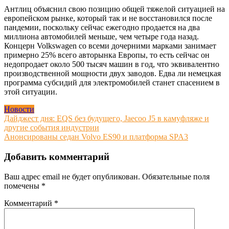
Антлиц объяснил свою позицию общей тяжелой ситуацией на
европейском рынке, который так и не восстановился после
пандемии, поскольку сейчас ежегодно продается на два
миллиона автомобилей меньше, чем четыре года назад.
Концерн Volkswagen со всеми дочерними марками занимает
примерно 25% всего авторынка Европы, то есть сейчас он
недопродает около 500 тысяч машин в год, что эквивалентно
производственной мощности двух заводов. Едва ли немецкая
программа субсидий для электромобилей станет спасением в
этой ситуации.
Новости
Навигация
Дайджест дня: EQS без будущего, Jaecoo J5 в камуфляже и
другие события индустрии
по
Анонсированы седан Volvo ES90 и платформа SPA3
записям
Добавить комментарий
Ваш адрес email не будет опубликован.
Обязательные поля
помечены
*
Комментарий
*