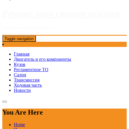
Ремонт авто своими руками
Информационный портал
Toggle navigation
Главная
Двигатель и его компоненты
Кузов
Регламентное ТО
Салон
Трансмиссия
Ходовая часть
Новости
You Are Here
Home