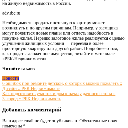
на жилую недвижимость в России.
adv.rbc.ru
Необходимость продать ипотечную квартиру может
возникнуть и по другим причинам. Например, у заемщика
могут появиться новые планы или отпасть надобность в
покупке жилья. Нередко залоговое жилье реализуется с целью
улучшения жилищных условий — переезда в более
просторную квартиру или другой район. Подробнее о том,
как продать заложенное имущество, читайте в материале
«РБК-Недвижимости».
Читайте также:
Новости
Навигация
6 ошибок при ремонте детской, о которых можно пожалеть ::
Дизайн :: РБК Недвижимость
по
Как подготовить участок и дом к началу дачного сезона ::
записям
Загород :: РБК Недвижимость
Добавить комментарий
Ваш адрес email не будет опубликован.
Обязательные поля
помечены
*