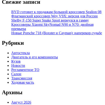
Свежие записи
BYD готовит к продажам большой кроссовер Sealion 08
Флагманский кроссовер Wey V9X: версия для России
Shelby F-150 Super Snake Sport вернулся в гамму
Кроссоверы Xiaomi SkyNomad N90 и N70: двойная
премьера
Новые Porsche 718 (Boxster и Cayman): наперекор судьбе
Рубрики
Автостекла
Двигатель и его компоненты
Кузов
Новости
Регламентное ТО
Салон
Трансмиссия
Ходовая часть
Архивы
Август 2026