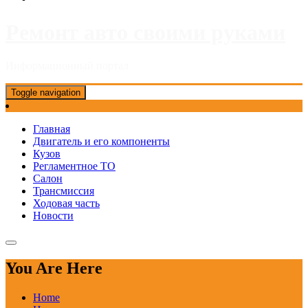
Ремонт авто своими руками
Информационный портал
Toggle navigation
Главная
Двигатель и его компоненты
Кузов
Регламентное ТО
Салон
Трансмиссия
Ходовая часть
Новости
You Are Here
Home