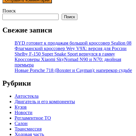
Поиск
Поиск
Свежие записи
BYD готовит к продажам большой кроссовер Sealion 08
Флагманский кроссовер Wey V9X: версия для России
Shelby F-150 Super Snake Sport вернулся в гамму
Кроссоверы Xiaomi SkyNomad N90 и N70: двойная
премьера
Новые Porsche 718 (Boxster и Cayman): наперекор судьбе
Рубрики
Автостекла
Двигатель и его компоненты
Кузов
Новости
Регламентное ТО
Салон
Трансмиссия
Ходовая часть