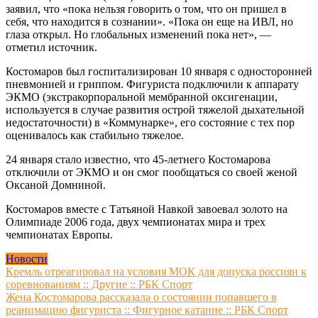
заявил, что «пока нельзя говорить о том, что он пришел в
себя, что находится в сознании». «Пока он еще на ИВЛ, но
глаза открыл. Но глобальных изменений пока нет», —
отметил источник.
Костомаров был госпитализирован 10 января с односторонней
пневмонией и гриппом. Фигуриста подключили к аппарату
ЭКМО (экстракорпоральной мембранной оксигенации,
используется в случае развития острой тяжелой дыхательной
недостаточности) в «Коммунарке», его состояние с тех пор
оценивалось как стабильно тяжелое.
24 января стало известно, что 45-летнего Костомарова
отключили от ЭКМО и он смог пообщаться со своей женой
Оксаной Домниной.
Костомаров вместе с Татьяной Навкой завоевал золото на
Олимпиаде 2006 года, двух чемпионатах мира и трех
чемпионатах Европы.
Новости
Навигация
Кремль отреагировал на условия МОК для допуска россиян к
соревнованиям :: Другие :: РБК Спорт
по
Жена Костомарова рассказала о состоянии попавшего в
записям
реанимацию фигуриста :: Фигурное катание :: РБК Спорт