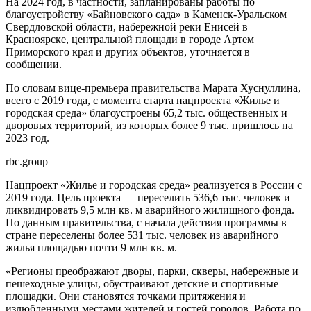
На 2024 год, в частности, запланированы работы по
благоустройству «Байновского сада» в Каменск-Уральском
Свердловской области, набережной реки Енисей в
Красноярске, центральной площади в городе Артем
Приморского края и других объектов, уточняется в
сообщении.
По словам вице-премьера правительства Марата Хуснуллина,
всего с 2019 года, с момента старта нацпроекта «Жилье и
городская среда» благоустроены 65,2 тыс. общественных и
дворовых территорий, из которых более 9 тыс. пришлось на
2023 год.
rbc.group
Нацпроект «Жилье и городская среда» реализуется в России с
2019 года. Цель проекта — переселить 536,6 тыс. человек и
ликвидировать 9,5 млн кв. м аварийного жилищного фонда.
По данным правительства, с начала действия программы в
стране переселены более 531 тыс. человек из аварийного
жилья площадью почти 9 млн кв. м.
«Регионы преображают дворы, парки, скверы, набережные и
пешеходные улицы, обустраивают детские и спортивные
площадки. Они становятся точками притяжения и
излюбленными местами жителей и гостей городов. Работа по