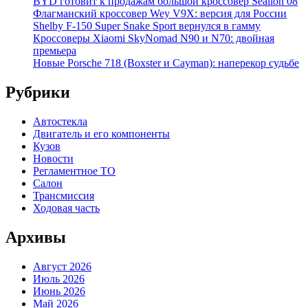
BYD готовит к продажам большой кроссовер Sealion 08
Флагманский кроссовер Wey V9X: версия для России
Shelby F-150 Super Snake Sport вернулся в гамму
Кроссоверы Xiaomi SkyNomad N90 и N70: двойная
премьера
Новые Porsche 718 (Boxster и Cayman): наперекор судьбе
Рубрики
Автостекла
Двигатель и его компоненты
Кузов
Новости
Регламентное ТО
Салон
Трансмиссия
Ходовая часть
Архивы
Август 2026
Июль 2026
Июнь 2026
Май 2026