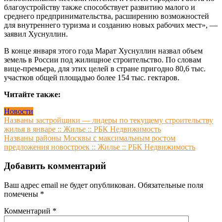
благоустройству также способствует развитию малого и
среднего предпринимательства, расширению возможностей
для внутреннего туризма и созданию новых рабочих мест», —
заявил Хуснуллин.
В конце января этого года Марат Хуснуллин назвал объем
земель в России под жилищное строительство. По словам
вице-премьера, для этих целей в стране пригодно 80,6 тыс.
участков общей площадью более 154 тыс. гектаров.
Читайте также:
Новости
Навигация
Названы застройщики — лидеры по текущему строительству
жилья в январе :: Жилье :: РБК Недвижимость
по
Названы районы Москвы с максимальным ростом
записям
предложения новостроек :: Жилье :: РБК Недвижимость
Добавить комментарий
Ваш адрес email не будет опубликован.
Обязательные поля
помечены
*
Комментарий
*