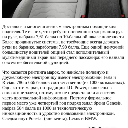
Досталось и многочисленным электронным помощникам
водителя. Те из них, что требуют постоянного удержания рук
на руле, набрали 7,61 балла по 10-балльной шкале полезности.
Более продвинутые системы, не требующие всегда держать
руки на баранке, заработали 7,98 балла. Еще одной ненужной
большинству водителей опцией стал дополнительный
мультимедийный экран для переднего пассажира: его назвали
совсем необязательной функцией.
Что касается рейтинга марок, то наиболее полезную и
дружелюбную электронику имеют электромобили Tesla и
Rivian: 786 и 666 баллов соответственно (из 1000 возможных).
Однако эти марки, по традиции J.D. Power, включены в
список вне зачета, потому что не предоставили агентству
часть протокольной информации. Поэтому формальное
первое место уже четвертый год подряд занял бренд Genesis,
набрав 584 балла из 1000 за технологическую
инновационность и удобство пользования электроникой.
Следом идут Polestar (вне зачета), Lexus и BMW.