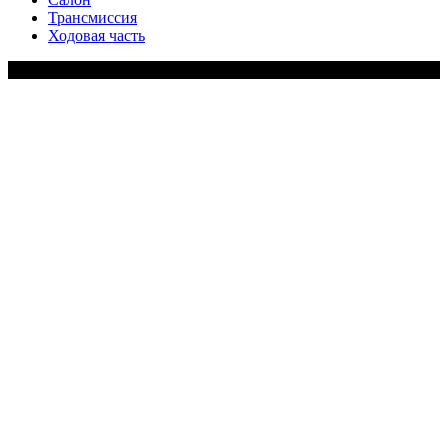
Трансмиссия
Ходовая часть
Copy Right Text |