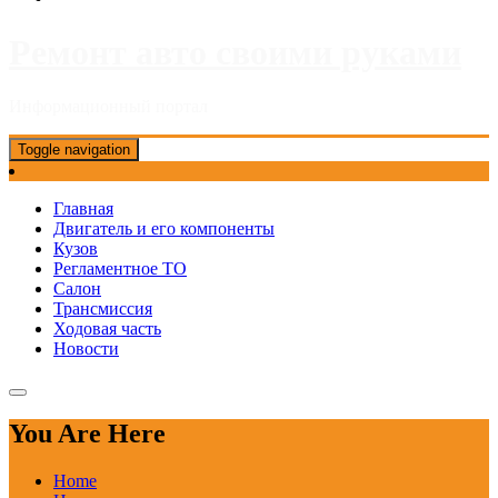
Ремонт авто своими руками
Информационный портал
Toggle navigation
Главная
Двигатель и его компоненты
Кузов
Регламентное ТО
Салон
Трансмиссия
Ходовая часть
Новости
You Are Here
Home