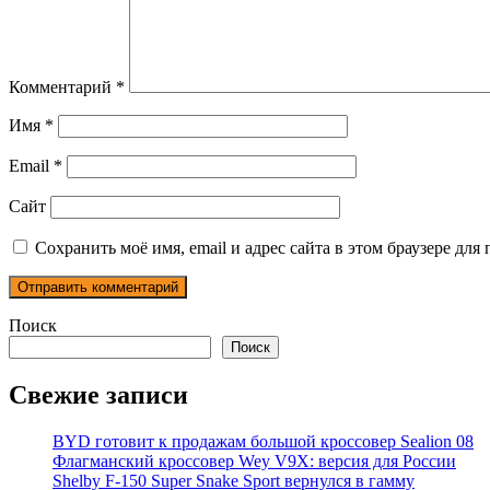
Комментарий
*
Имя
*
Email
*
Сайт
Сохранить моё имя, email и адрес сайта в этом браузере д
Поиск
Поиск
Свежие записи
BYD готовит к продажам большой кроссовер Sealion 08
Флагманский кроссовер Wey V9X: версия для России
Shelby F-150 Super Snake Sport вернулся в гамму