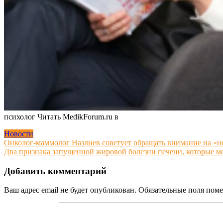
психолог
Читать MedikForum.ru в
Новости
Навигация
Онколог-маммолог Назлиев советует обращать внимание на «н
Два признака запущенной жировой болезни печени, которые мо
по
записям
Добавить комментарий
Ваш адрес email не будет опубликован.
Обязательные поля пом