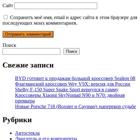
Сайт
Сохранить моё имя, email и адрес сайта в этом браузере для
последующих моих комментариев.
Поиск
Поиск
Свежие записи
BYD готовит к продажам большой кроссовер Sealion 08
Флагманский кроссовер Wey V9X: версия для России
Shelby F-150 Super Snake Sport вернулся в гамму
Кроссоверы Xiaomi SkyNomad N90 и N70: двойная
премьера
Новые Porsche 718 (Boxster и Cayman): наперекор судьбе
Рубрики
Автостекла
Двигатель и его компоненты