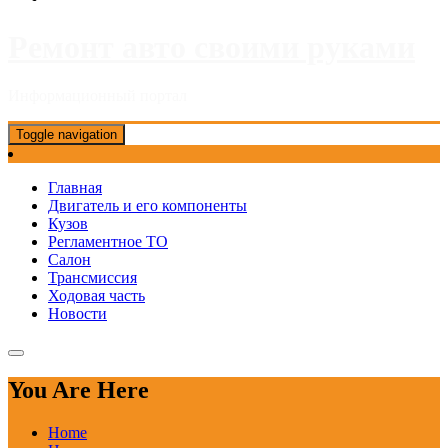
Ремонт авто своими руками
Информационный портал
Toggle navigation
Главная
Двигатель и его компоненты
Кузов
Регламентное ТО
Салон
Трансмиссия
Ходовая часть
Новости
You Are Here
Home