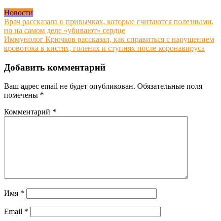
Новости
Навигация
Врач рассказала о привычках, которые считаются полезными,
но на самом деле «убивают» сердце
по
Иммунолог Крючков рассказал, как справиться с нарушением
записям
кровотока в кистях, голенях и ступнях после коронавируса
Добавить комментарий
Ваш адрес email не будет опубликован.
Обязательные поля
помечены
*
Комментарий
*
Имя
*
Email
*