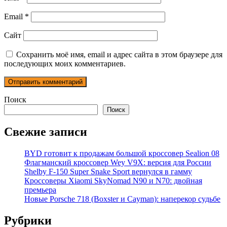
Email
*
Сайт
Сохранить моё имя, email и адрес сайта в этом браузере для
последующих моих комментариев.
Поиск
Поиск
Свежие записи
BYD готовит к продажам большой кроссовер Sealion 08
Флагманский кроссовер Wey V9X: версия для России
Shelby F-150 Super Snake Sport вернулся в гамму
Кроссоверы Xiaomi SkyNomad N90 и N70: двойная
премьера
Новые Porsche 718 (Boxster и Cayman): наперекор судьбе
Рубрики