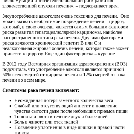
число мутаций и значительно больший риск развития
злокачественной опухоли печени», – подчеркивает врач.
Злоупотребление алкоголем очень токсично для печени. Оно
может вызвать необратимое повреждение печени – цирроз,
который, в свою очередь, является самым большим фактором
риска развития гепатоцеллюлярной карциномы, наиболее
распространенного типа рака печени. Другими факторами
риска являются хронический гепатит В или С и
неалкогольная жировая болезнь печени, которая также может
привести к циррозу. Еще один фактор риска – курение.
В 2012 году Всемирная организация здравоохранения (ВОЗ)
подсчитала, что употребление алкоголя является причиной
50% всех смертей от цирроза печени и 12% смертей от рака
печени во всем мире.
Симптомы рака печени включают:
Неожиданная потеря заметного количества веса
Слабый или отсутствующий аппетит и появление
чувства сытости даже после небольших приемов пищи
Тошнота и рвота в течение двух и более дней
Боль в животе или отек тканей
Появление уплотнения в виде шишки в правой части
живота