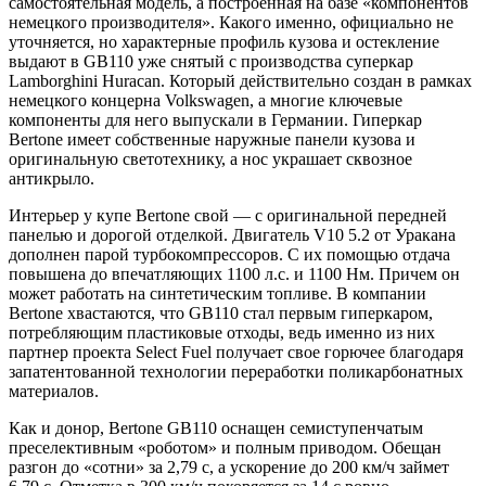
самостоятельная модель, а построенная на базе «компонентов
немецкого производителя». Какого именно, официально не
уточняется, но характерные профиль кузова и остекление
выдают в GB110 уже снятый с производства суперкар
Lamborghini Huracan. Который действительно создан в рамках
немецкого концерна Volkswagen, а многие ключевые
компоненты для него выпускали в Германии. Гиперкар
Bertone имеет собственные наружные панели кузова и
оригинальную светотехнику, а нос украшает сквозное
антикрыло.
Интерьер у купе Bertone свой — с оригинальной передней
панелью и дорогой отделкой. Двигатель V10 5.2 от Уракана
дополнен парой турбокомпрессоров. С их помощью отдача
повышена до впечатляющих 1100 л.с. и 1100 Нм. Причем он
может работать на синтетическим топливе. В компании
Bertone хвастаются, что GB110 стал первым гиперкаром,
потребляющим пластиковые отходы, ведь именно из них
партнер проекта Select Fuel получает свое горючее благодаря
запатентованной технологии переработки поликарбонатных
материалов.
Как и донор, Bertone GB110 оснащен семиступенчатым
преселективным «роботом» и полным приводом. Обещан
разгон до «сотни» за 2,79 с, а ускорение до 200 км/ч займет