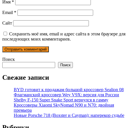
Имя
*
Email
*
Сайт
Сохранить моё имя, email и адрес сайта в этом браузере для
последующих моих комментариев.
Поиск
Поиск
Свежие записи
BYD готовит к продажам большой кроссовер Sealion 08
Флагманский кроссовер Wey V9X: версия для России
Shelby F-150 Super Snake Sport вернулся в гамму
Кроссоверы Xiaomi SkyNomad N90 и N70: двойная
премьера
Новые Porsche 718 (Boxster и Cayman): наперекор судьбе
Рубрики