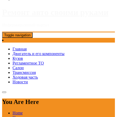
Ремонт авто своими руками
Информационный портал
Toggle navigation
Главная
Двигатель и его компоненты
Кузов
Регламентное ТО
Салон
Трансмиссия
Ходовая часть
Новости
You Are Here
Home