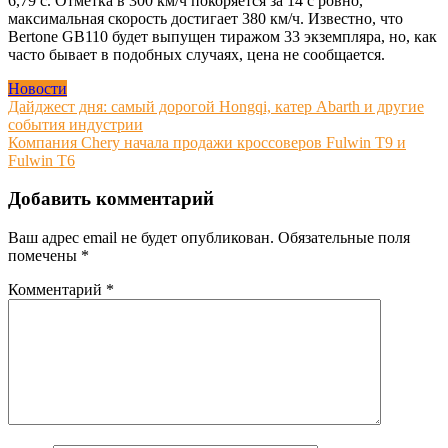
6,79 с. Отметка в 300 км/ч покоряется за 14 с ровно,
максимальная скорость достигает 380 км/ч. Известно, что
Bertone GB110 будет выпущен тиражом 33 экземпляра, но, как
часто бывает в подобных случаях, цена не сообщается.
Новости
Навигация
Дайджест дня: самый дорогой Hongqi, катер Abarth и другие
события индустрии
по
Компания Chery начала продажи кроссоверов Fulwin T9 и
записям
Fulwin T6
Добавить комментарий
Ваш адрес email не будет опубликован.
Обязательные поля
помечены
*
Комментарий
*