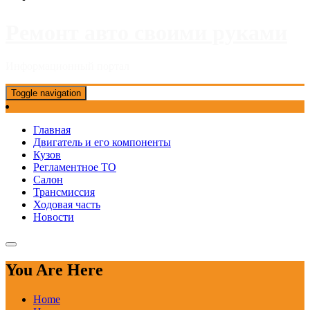
Ремонт авто своими руками
Информационный портал
Toggle navigation
Главная
Двигатель и его компоненты
Кузов
Регламентное ТО
Салон
Трансмиссия
Ходовая часть
Новости
You Are Here
Home