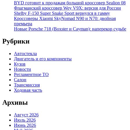
BYD готовит к продажам большой кроссовер Sealion 08
Флагманский кроссовер Wey V9X: версия для России
Shelby F-150 Super Snake Sport вернулся в гамму
Кроссоверы Xiaomi SkyNomad N90 и N70: двойная
премьера
Новые Porsche 718 (Boxster и Cayman): наперекор судьбе
Рубрики
Автостекла
Двигатель и его компоненты
Кузов
Новости
Регламентное ТО
Салон
Трансмиссия
Ходовая часть
Архивы
Август 2026
Июль 2026
Июнь 2026