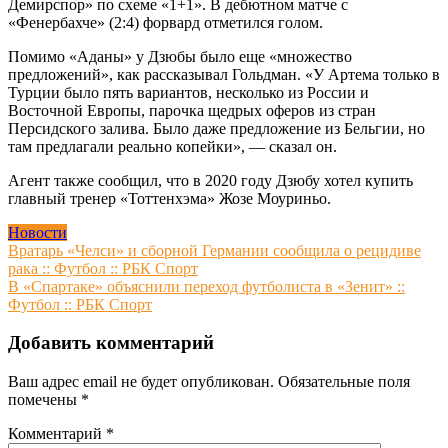
Демирспор» по схеме «1+1». В дебютном матче с
«Фенербахче» (2:4) форвард отметился голом.
Помимо «Аданы» у Дзюбы было еще «множество
предложений», как рассказывал Гольдман. «У Артема только в
Турции было пять вариантов, несколько из России и
Восточной Европы, парочка щедрых оферов из стран
Персидского залива. Было даже предложение из Бельгии, но
там предлагали реально копейки», — сказал он.
Агент также сообщил, что в 2020 году Дзюбу хотел купить
главный тренер «Тоттенхэма» Жозе Моуриньо.
Новости
Навигация
Вратарь «Челси» и сборной Германии сообщила о рецидиве
рака :: Футбол :: РБК Спорт
по
В «Спартаке» объяснили переход футболиста в «Зенит» ::
записям
Футбол :: РБК Спорт
Добавить комментарий
Ваш адрес email не будет опубликован.
Обязательные поля
помечены
*
Комментарий
*