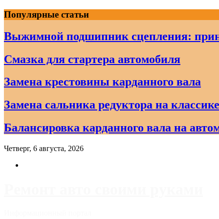
Skip
Популярные статьи
to
content
Выжимной подшипник сцепления: прин
Смазка для стартера автомобиля
Замена крестовины карданного вала
Замена сальника редуктора на классике
Балансировка карданного вала на авто
Четверг, 6 августа, 2026
Ремонт авто своими руками
Информационный портал