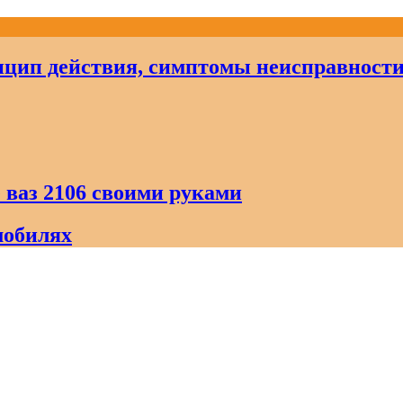
цип действия, симптомы неисправност
 ваз 2106 своими руками
мобилях