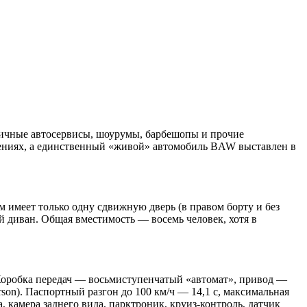
личные автосервисы, шоурумы, барбешопы и прочие
щениях, а единственный «живой» автомобиль BAW выставлен в
имеет только одну сдвижную дверь (в правом борту и без
ый диван. Общая вместимость — восемь человек, хотя в
 Коробка передач — восьмиступенчатый «автомат», привод —
son). Паспортный разгон до 100 км/ч — 14,1 с, максимальная
 камера заднего вида, парктроник, круиз-контроль, датчик