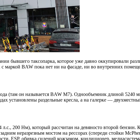
ании бывшего таксопарка, которое уже давно оккупировали раз
к с маркой BAW пока нет ни на фасаде, ни во внутренних поме
да (там он называется BAW M7). Однообъемник длиной 5240 мм 
рядах установлены раздельные кресла, а на галерке — двухместн
.с., 200 Нм), который рассчитан на девяносто второй бензин.
задним неразрезным мостом на рессорах (спереди стойки McPher
сти, ESP, обивка сидений кожзамом, кондиционер, медиасистема,