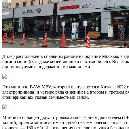
Дилер расположен в спальном районе на окраине Москвы, в зд
организации (есть даже музей японских автомобилей). Вывесо
одном шоуруме с подержанными машинами.
Это минивэн BAW MPV, который выпускается в Китае с 2022 го
электропривода) и четыре ряда сидений: на втором и третьем 
спецификациях указан семиместный салон.
Минивэн оснащен двухлитровым атмосферным двигателем (144 л
задний, причем минивэн имеет сугубо «коммерческое» шасси с 
скорость — 160 км/ч. Из оснащения есть две подушки безопасно