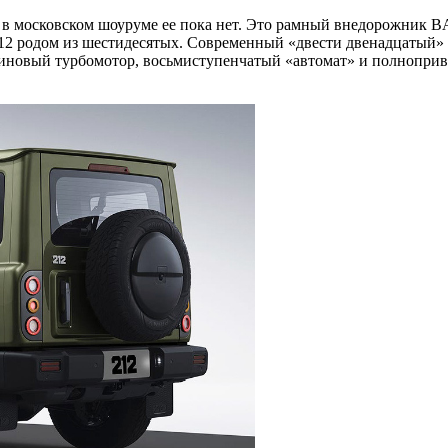
о в московском шоуруме ее пока нет. Это рамный внедорожник BA
BJ212 родом из шестидесятых. Современный «двести двенадцатый»
иновый турбомотор, восьмиступенчатый «автомат» и полноприв