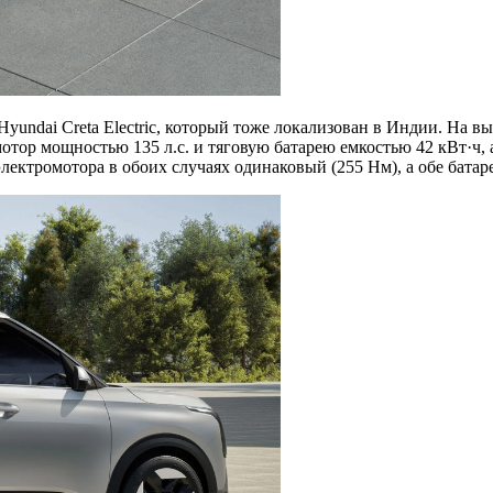
yundai Creta Electric, который тоже локализован в Индии. На 
тор мощностью 135 л.с. и тяговую батарею емкостью 42 кВт·ч, а
электромотора в обоих случаях одинаковый (255 Нм), а обе бат