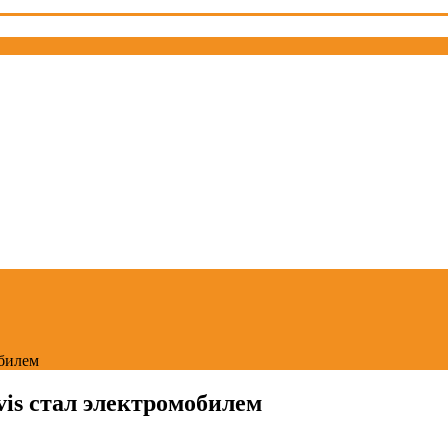
обилем
vis стал электромобилем