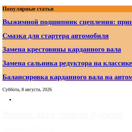
Skip
Популярные статьи
to
content
Выжимной подшипник сцепления: прин
Смазка для стартера автомобиля
Замена крестовины карданного вала
Замена сальника редуктора на классике
Балансировка карданного вала на авто
Суббота, 8 августа, 2026
Ремонт авто своими руками
Информационный портал