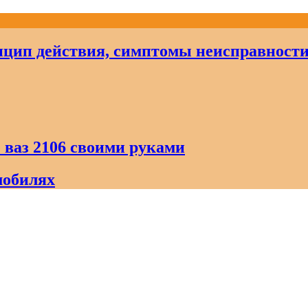
цип действия, симптомы неисправност
 ваз 2106 своими руками
мобилях