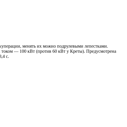
екуперации, менять их можно подрулевыми лепестками.
током — 100 кВт (против 60 кВт у Креты). Предусмотрена
,4 с.