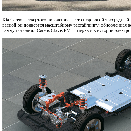
Kia Carens четвертого поколения — это недорогой трехрядны
весной он подвергся масштабному рестайлингу: обновленная ве
гамму пополнил Carens Clavis EV — первый в истории электро